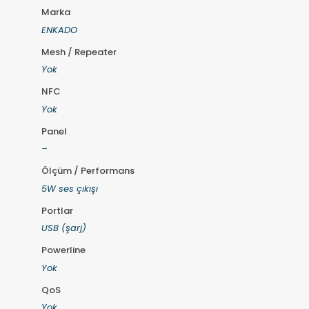
Marka
ENKADO
Mesh / Repeater
Yok
NFC
Yok
Panel
–
Ölçüm / Performans
5W ses çıkışı
Portlar
USB (şarj)
Powerline
Yok
QoS
Yok