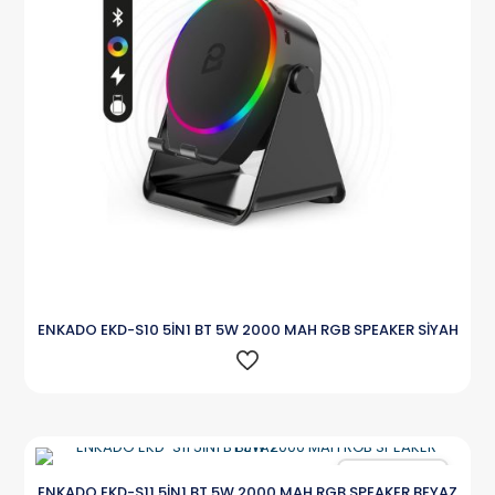
ENKADO EKD-S10 5İN1 BT 5W 2000 MAH RGB SPEAKER SİYAH
Karşılaştır
ENKADO EKD-S11 5İN1 BT 5W 2000 MAH RGB SPEAKER BEYAZ