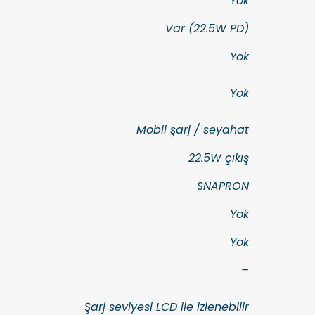
Yok
Var (22.5W PD)
Yok
Yok
Mobil şarj / seyahat
22.5W çıkış
SNAPRON
Yok
Yok
–
Şarj seviyesi LCD ile izlenebilir