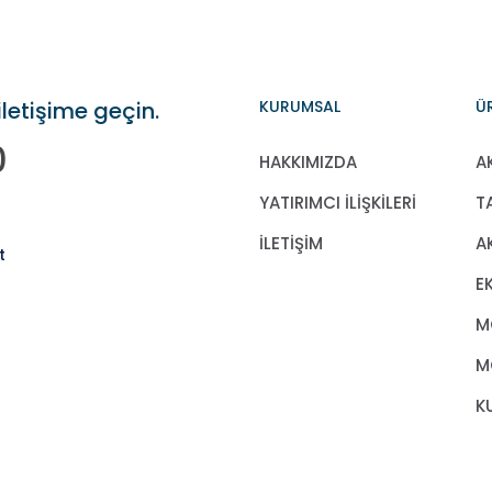
iletişime geçin.
KURUMSAL
Ü
0
HAKKIMIZDA
A
YATIRIMCI İLİŞKİLERİ
T
İLETİŞİM
A
t
E
M
M
K