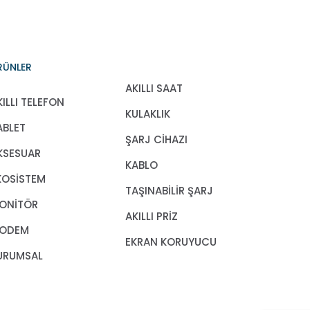
RÜNLER
AKILLI SAAT
KILLI TELEFON
KULAKLIK
ABLET
ŞARJ CİHAZI
KSESUAR
KABLO
KOSİSTEM
TAŞINABİLİR ŞARJ
ONİTÖR
AKILLI PRİZ
ODEM
EKRAN KORUYUCU
URUMSAL