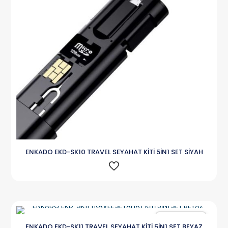
ENKADO EKD-SK10 TRAVEL SEYAHAT KİTİ 5İN1 SET SİYAH
Karşılaştır
ENKADO EKD-SK11 TRAVEL SEYAHAT KİTİ 5İN1 SET BEYAZ