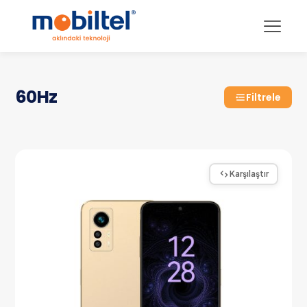
60Hz
Filtrele
Karşılaştır