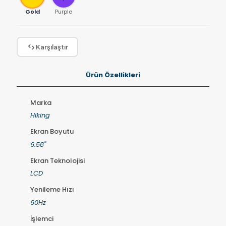
Gold
Purple
Karşılaştır
Ürün Özellikleri
Marka
Hiking
Ekran Boyutu
6.58''
Ekran Teknolojisi
LCD
Yenileme Hızı
60Hz
İşlemci