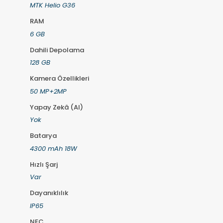
MTK Helio G36
RAM
6 GB
Dahili Depolama
128 GB
Kamera Özellikleri
50 MP+2MP
Yapay Zekâ (AI)
Yok
Batarya
4300 mAh 18W
Hızlı Şarj
Var
Dayanıklılık
IP65
NFC