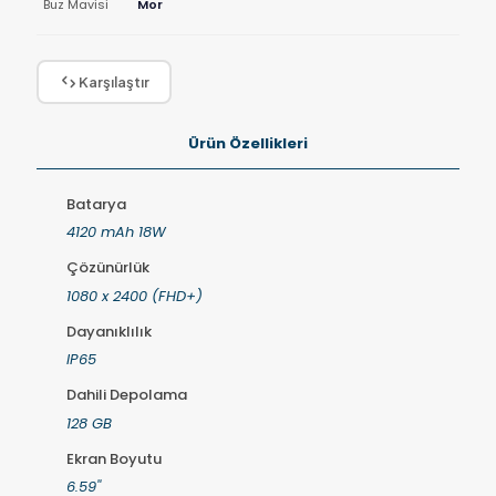
Buz Mavisi
Mor
Karşılaştır
Ürün Özellikleri
Batarya
4120 mAh 18W
Çözünürlük
1080 x 2400 (FHD+)
Dayanıklılık
IP65
Dahili Depolama
128 GB
Ekran Boyutu
6.59''