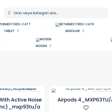
TABLET
AKSESUAR
MODEM
Karşılaştır
Karşılaşt
With Active Noise
Airpods 4_MXP63TU/
anc)_mxp93tu/a