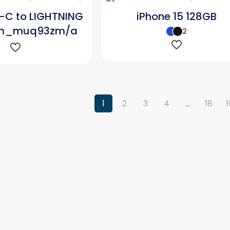
Karşılaştır
Karşılaşt
-C to LIGHTNING
iPhone 15 128GB
1m_muq93zm/a
2
1
2
3
4
…
18
1