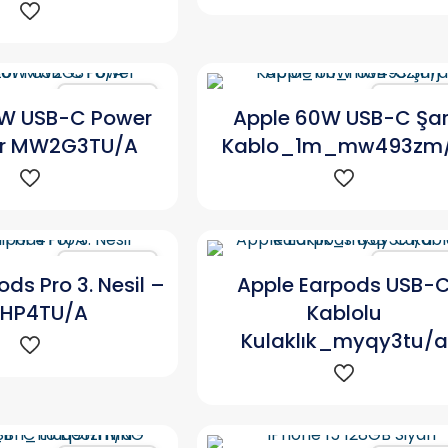
Karşılaştır
Karşılaşt
0W USB-C Power
Apple 60W USB-C Şar
r MW2G3TU/A
Kablo_1m_mw493zm
Karşılaştır
Karşılaşt
ods Pro 3. Nesil –
Apple Earpods USB-
HP4TU/A
Kablolu
Kulaklık_myqy3tu/a