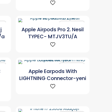
ır
Karşılaştır
j
Apple Airpods Pro 2. Nesil
/a
TYPEC- MTJV3TU/A
ır
Karşılaştır
C
Apple Earpods With
LIGHTNING Connector-yeni