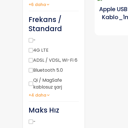
+6 daha
Apple USB
Kablo_
Frekans /
Standard
-
4G LTE
ADSL / VDSL, Wi-Fi 6
Bluetooth 5.0
Qi / MagSafe
kablosuz şarj
+4 daha
Maks Hız
-