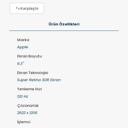
Karşılaştır
Ürün Özellikleri
Marka
Apple
Ekran Boyutu
6.3"
Ekran Teknolojisi
Super Retina XDR Ekran
Yenileme Hızı
120 Hz
Çözünürlük
2622 x 1206
İşlemci