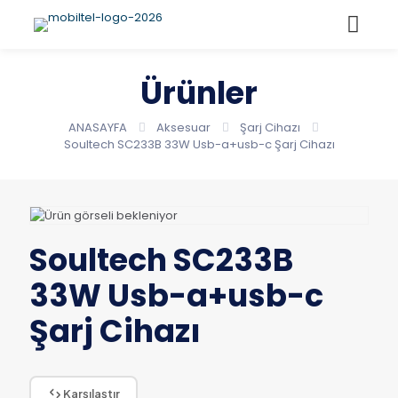
Ürünler
ANASAYFA
Aksesuar
Şarj Cihazı
Soultech SC233B 33W Usb-a+usb-c Şarj Cihazı
Soultech SC233B
33W Usb-a+usb-c
Şarj Cihazı
Karşılaştır