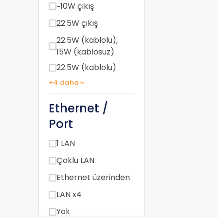
~10W çıkış
22.5W çıkış
22.5W (kablolu),
15W (kablosuz)
22.5W (kablolu)
+4 daha
Ethernet /
Port
1 LAN
Çoklu LAN
Ethernet üzerinden
LAN x4
Yok