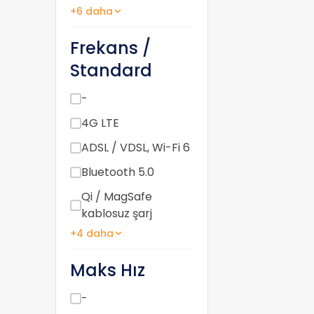
+6 daha
Frekans /
Standard
-
4G LTE
ADSL / VDSL, Wi-Fi 6
Bluetooth 5.0
Qi / MagSafe
kablosuz şarj
+4 daha
Maks Hız
-