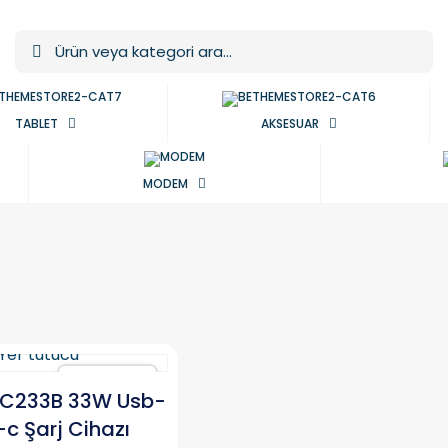
TABLET
AKSESUAR
MODEM
Karşılaştır
SC233B 33W Usb-
c Şarj Cihazı