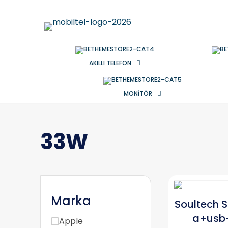
AKILLI TELEFON
MONİTÖR
33W
Marka
Soultech 
a+usb-
Apple