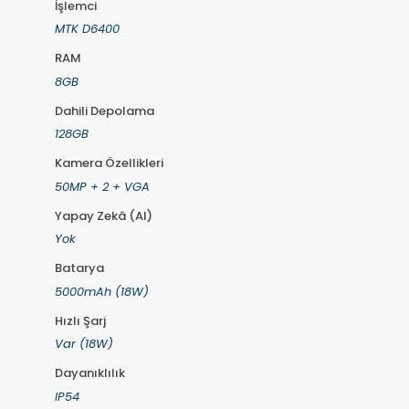
İşlemci
MTK D6400
RAM
8GB
Dahili Depolama
128GB
Kamera Özellikleri
50MP + 2 + VGA
Yapay Zekâ (AI)
Yok
Batarya
5000mAh (18W)
Hızlı Şarj
Var (18W)
Dayanıklılık
IP54