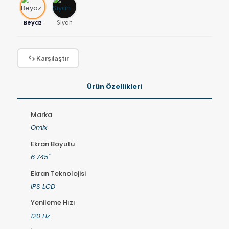
Beyaz
Siyah
Karşılaştır
Ürün Özellikleri
Marka
Omix
Ekran Boyutu
6.745"
Ekran Teknolojisi
IPS LCD
Yenileme Hızı
120 Hz