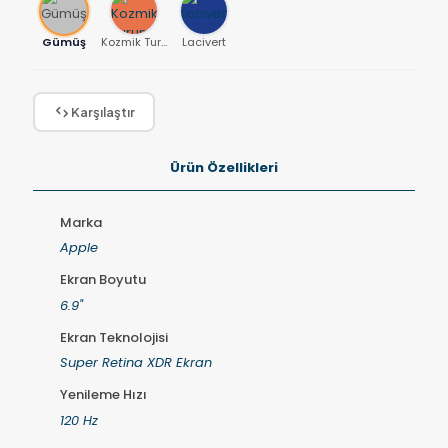
Gümüş
Kozmik Turuncu
Lacivert
Karşılaştır
Ürün Özellikleri
Marka
Apple
Ekran Boyutu
6.9"
Ekran Teknolojisi
Super Retina XDR Ekran
Yenileme Hızı
120 Hz