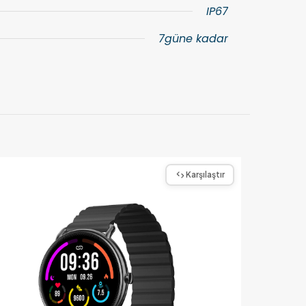
IP67
7güne kadar
Karşılaştır