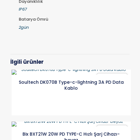
Dayanıklılık
IP67
Batarya Ömrü
2gün
İlgili ürünler
Karşılaştır
Soultech DK070B Type-c-lightning 3A PD Data
Kablo
Karşılaştır
Bix BXT21W 20W PD TYPE-C Hızlı Şarj Cihazı-