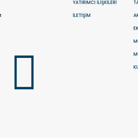
YATIRIMCI İLİŞKİLERİ
T
İLETİŞİM
A
t
E
M
M
K