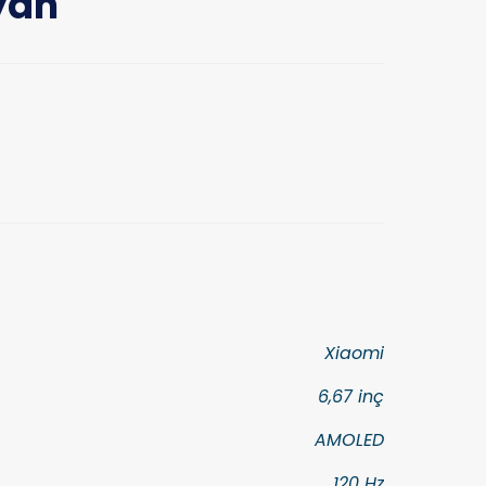
yah
Xiaomi
6,67 inç
AMOLED
120 Hz