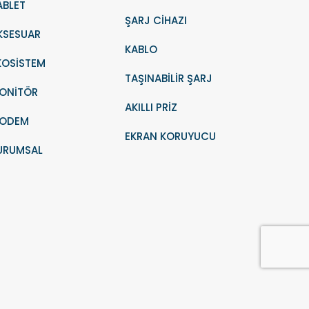
ABLET
ŞARJ CİHAZI
KSESUAR
KABLO
KOSİSTEM
TAŞINABİLİR ŞARJ
ONİTÖR
AKILLI PRİZ
ODEM
EKRAN KORUYUCU
URUMSAL