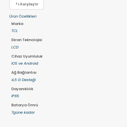
Karşılaştır
Ürün Özellikleri
Marka
TCL
Ekran Teknolojisi
LCD
Cihaz Uyumluluk
IOS ve Android
Ağ Bağlantısı
4,5 G Desteği
Dayanıklılık
IP65
Batarya Ömrü
7güne kadar