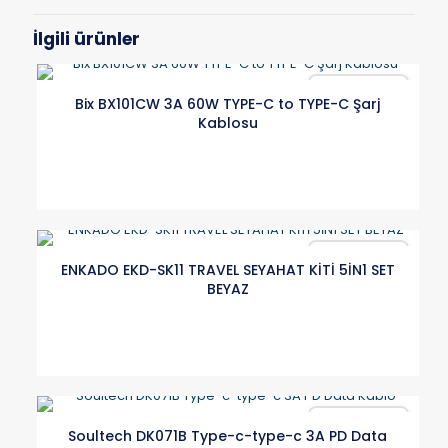
İlgili ürünler
Karşılaştır
Bix BX101CW 3A 60W TYPE-C to TYPE-C Şarj
Kablosu
Karşılaştır
ENKADO EKD-SK11 TRAVEL SEYAHAT KİTİ 5İN1 SET
BEYAZ
Karşılaştır
Soultech DK071B Type-c-type-c 3A PD Data