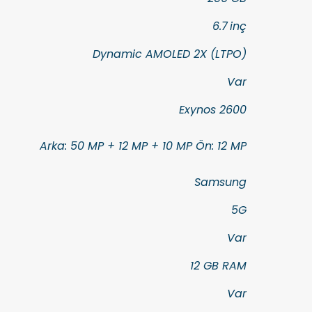
6.7 inç
Dynamic AMOLED 2X (LTPO)
Var
Exynos 2600
Arka: 50 MP + 12 MP + 10 MP Ön: 12 MP
Samsung
5G
Var
12 GB RAM
Var