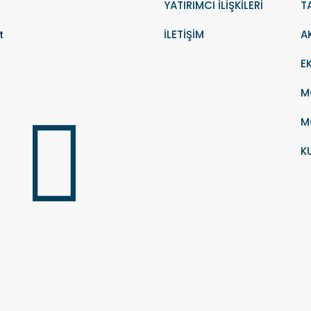
YATIRIMCI İLİŞKİLERİ
T
İLETİŞİM
A
t
E
M
M
K