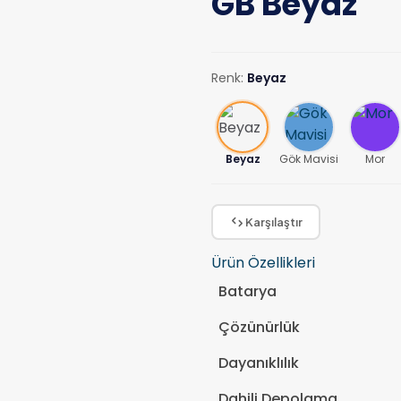
GB Beyaz
Renk:
Beyaz
Beyaz
Gök Mavisi
Mor
Karşılaştır
Ürün Özellikleri
Batarya
Çözünürlük
Dayanıklılık
Dahili Depolama