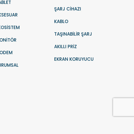
ABLET
ŞARJ CİHAZI
KSESUAR
KABLO
KOSİSTEM
TAŞINABİLİR ŞARJ
ONİTÖR
AKILLI PRİZ
ODEM
EKRAN KORUYUCU
URUMSAL