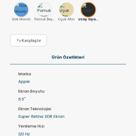
Gök Mavisi
Pamuk Beyazı
Uçuk Altın
Uzay Siyahı
Karşılaştır
Ürün Özellikleri
Marka
Apple
Ekran Boyutu
6.5"
Ekran Teknolojisi
Super Retina XDR Ekran
Yenileme Hızı
120 Hz