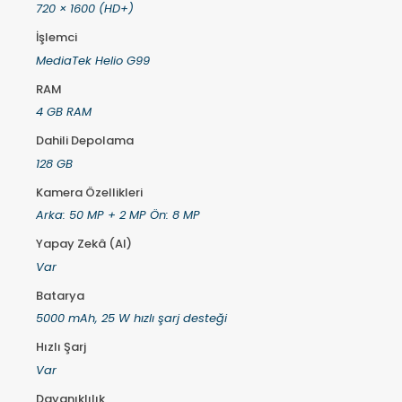
720 × 1600 (HD+)
İşlemci
MediaTek Helio G99
RAM
4 GB RAM
Dahili Depolama
128 GB
Kamera Özellikleri
Arka: 50 MP + 2 MP Ön: 8 MP
Yapay Zekâ (AI)
Var
Batarya
5000 mAh, 25 W hızlı şarj desteği
Hızlı Şarj
Var
Dayanıklılık