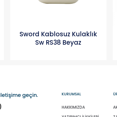
Sword Kablosuz Kulaklık
Sw RS38 Beyaz
iletişime geçin.
KURUMSAL
Ü
0
HAKKIMIZDA
A
YATIRIMCI İLİŞKİLERİ
T