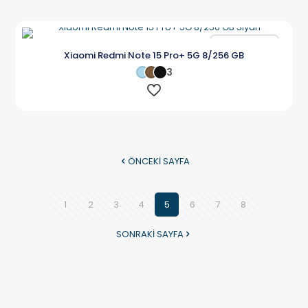
Karşılaştır
Xiaomi Redmi Note 15 Pro+ 5G 8/256 GB
3
ÖNCEKİ SAYFA
1
2
3
4
5
6
7
8
SONRAKİ SAYFA