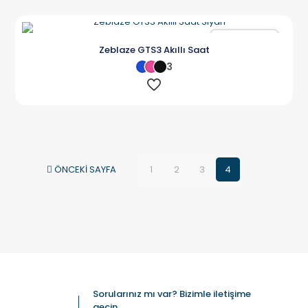
Karşılaştır
Zeblaze GTS3 Akıllı Saat
3
ÖNCEKİ SAYFA
1
2
3
4
Sorularınız mı var? Bizimle iletişime
geçin.