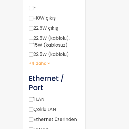
-
~10W çıkış
22.5W çıkış
22.5W (kablolu),
15W (kablosuz)
22.5W (kablolu)
+4 daha
Ethernet /
Port
1 LAN
Çoklu LAN
Ethernet üzerinden