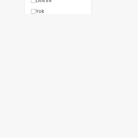
LAN x4
Yok
Wi-Fi
Teknolojisi
Wi-Fi (var)
Wi-Fi 4
Wi-Fi 6
Wi-Fi 6 AX1800
Sorularınız mı var? 
Yok
geçin.
Mesh /
+90 212 454 1000
Repeater
Var (Mesh)
Mobiltel İletişim Hizmetleri Sanayi ve Ticaret A.Ş.