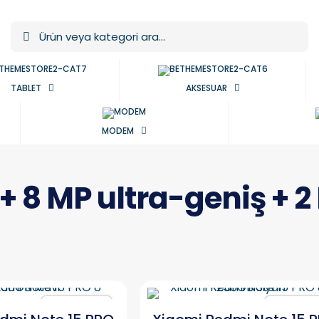
TABLET
AKSESUAR
MODEM
+ 8 MP ultra-geniş + 
Karşılaştır
Karşılaşt