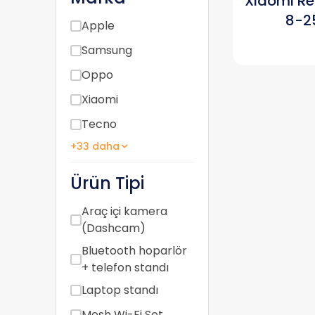
Xiaomi Re
8-2
Apple
Samsung
Oppo
Xiaomi
Tecno
+33 daha
Ürün Tipi
Araç içi kamera
(Dashcam)
Bluetooth hoparlör
+ telefon standı
Laptop standı
Mesh Wi-Fi Set