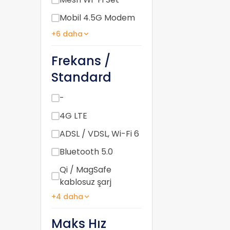
Mobil 4.5G Modem
+6 daha
Frekans /
Standard
-
4G LTE
ADSL / VDSL, Wi-Fi 6
Bluetooth 5.0
Qi / MagSafe
kablosuz şarj
+4 daha
Maks Hız