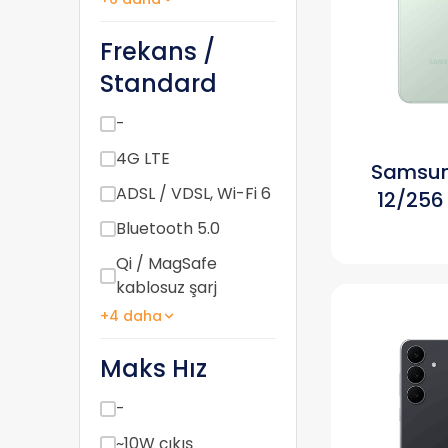
Frekans /
Standard
-
4G LTE
Samsun
ADSL / VDSL, Wi-Fi 6
12/256 
Bluetooth 5.0
Qi / MagSafe
kablosuz şarj
+4 daha
Maks Hız
-
~10W çıkış