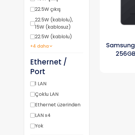
22.5W çıkış
22.5W (kablolu),
15W (kablosuz)
22.5W (kablolu)
Samsung 
+4 daha
256GB
Ethernet /
Port
1 LAN
Çoklu LAN
Ethernet üzerinden
LAN x4
Yok