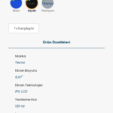
Mavi
Siyah
Titanyum
Karşılaştır
Ürün Özellikleri
Marka
Tecno
Ekran Boyutu
6,67''
Ekran Teknolojisi
IPS LCD
Yenileme Hızı
120 Hz