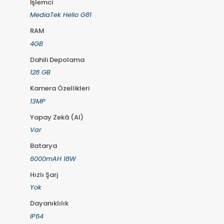
İşlemci
MediaTek Helio G81
RAM
4GB
Dahili Depolama
128 GB
Kamera Özellikleri
13MP
Yapay Zekâ (AI)
Var
Batarya
6000mAH 18W
Hızlı Şarj
Yok
Dayanıklılık
IP64