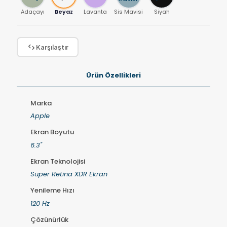
Adaçayı
Beyaz
Lavanta
Sis Mavisi
Siyah
Karşılaştır
Ürün Özellikleri
Marka
Apple
Ekran Boyutu
6.3"
Ekran Teknolojisi
Super Retina XDR Ekran
Yenileme Hızı
120 Hz
Çözünürlük