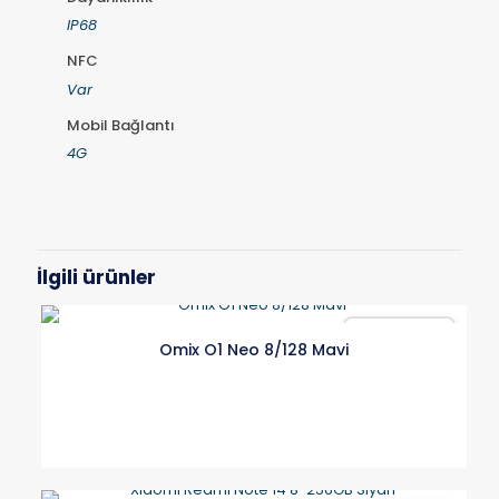
IP68
NFC
Var
Mobil Bağlantı
4G
İlgili ürünler
Karşılaştır
Omix O1 Neo 8/128 Mavi