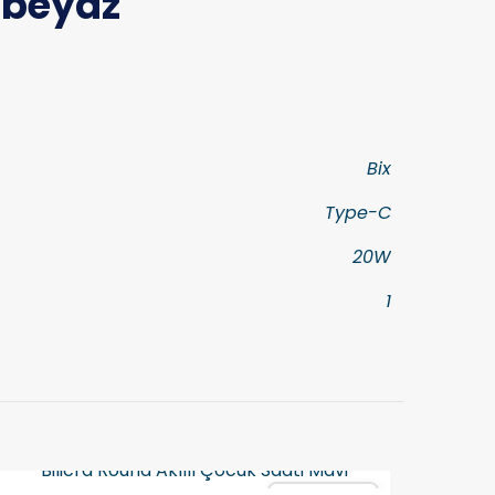
-beyaz
Bix
Type-C
20W
1