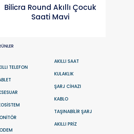
Karşılaştır
Bilicra Round Akıllı Çocuk
Saati Mavi
RÜNLER
AKILLI SAAT
KILLI TELEFON
KULAKLIK
ABLET
ŞARJ CİHAZI
KSESUAR
KABLO
KOSİSTEM
TAŞINABİLİR ŞARJ
ONİTÖR
AKILLI PRİZ
ODEM