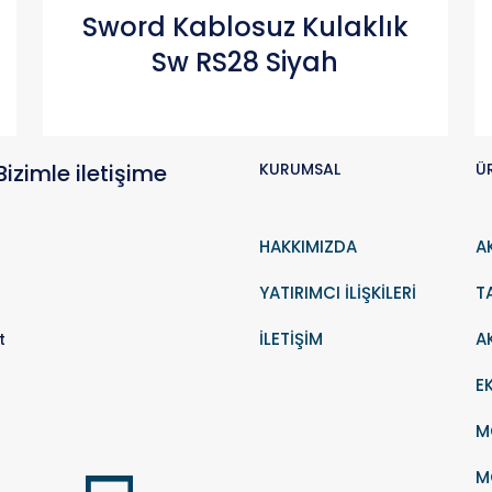
Karşılaştır
Sword Kablosuz Kulaklık
Sw RS28 Siyah
Bizimle iletişime
KURUMSAL
Ü
HAKKIMIZDA
A
YATIRIMCI İLİŞKİLERİ
T
İLETİŞİM
A
t
E
M
M