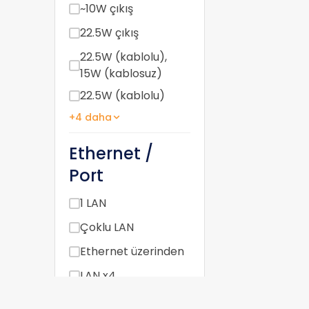
~10W çıkış
22.5W çıkış
22.5W (kablolu),
15W (kablosuz)
22.5W (kablolu)
+4 daha
Ethernet /
Port
1 LAN
Çoklu LAN
Ethernet üzerinden
LAN x4
Yok