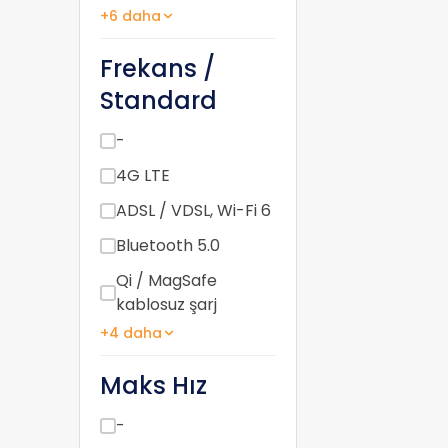
+6 daha
Frekans /
Standard
-
4G LTE
ADSL / VDSL, Wi-Fi 6
Bluetooth 5.0
Qi / MagSafe
kablosuz şarj
+4 daha
Maks Hız
-