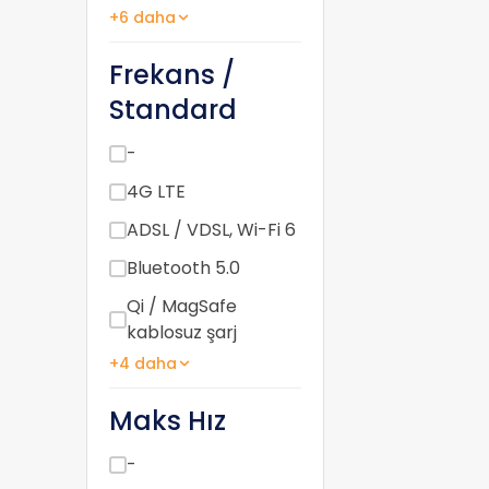
+6 daha
Frekans /
Standard
-
4G LTE
ADSL / VDSL, Wi-Fi 6
Bluetooth 5.0
Qi / MagSafe
kablosuz şarj
+4 daha
Maks Hız
-