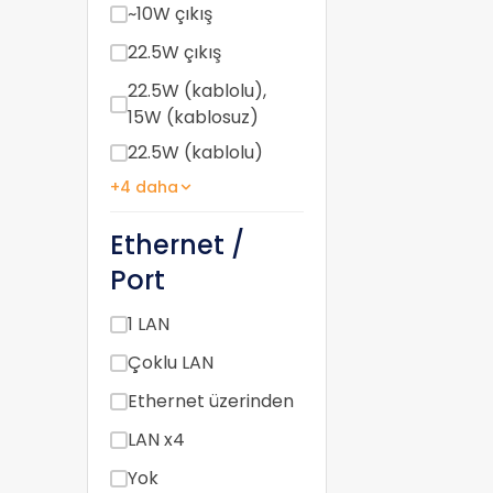
~10W çıkış
22.5W çıkış
22.5W (kablolu),
15W (kablosuz)
22.5W (kablolu)
+4 daha
Ethernet /
Port
1 LAN
Çoklu LAN
Ethernet üzerinden
LAN x4
Yok