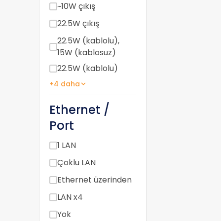
~10W çıkış
22.5W çıkış
22.5W (kablolu),
15W (kablosuz)
22.5W (kablolu)
+4 daha
Ethernet /
Port
1 LAN
Çoklu LAN
Ethernet üzerinden
LAN x4
Yok