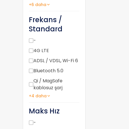
+6 daha
Frekans /
Standard
-
4G LTE
ADSL / VDSL, Wi-Fi 6
Bluetooth 5.0
Qi / MagSafe
kablosuz şarj
+4 daha
Maks Hız
-