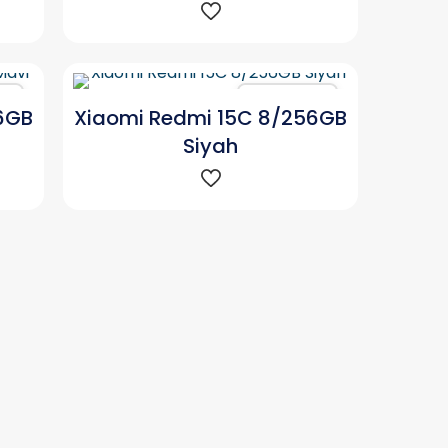
ır
Karşılaştır
6GB
Xiaomi Redmi 15C 8/256GB
Siyah