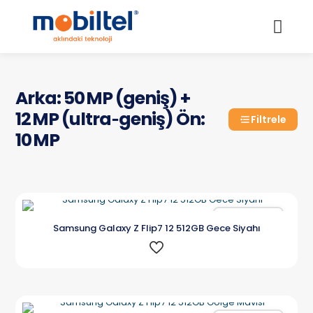
Arka: 50 MP (geniş) +
12 MP (ultra‑geniş) Ön:
Filtrele
10 MP
Karşılaştır
Samsung Galaxy Z Flip7 12 512GB Gece Siyahı