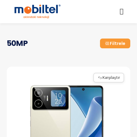
50MP
Filtrele
Karşılaştır