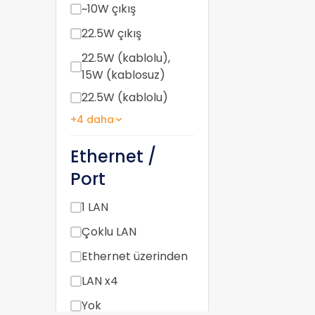
~10W çıkış
22.5W çıkış
22.5W (kablolu),
15W (kablosuz)
22.5W (kablolu)
+4 daha
Ethernet /
Port
1 LAN
Çoklu LAN
Ethernet üzerinden
LAN x4
Yok