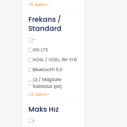
+6 daha
Frekans /
Standard
-
4G LTE
ADSL / VDSL, Wi-Fi 6
Bluetooth 5.0
Qi / MagSafe
kablosuz şarj
+4 daha
Maks Hız
-