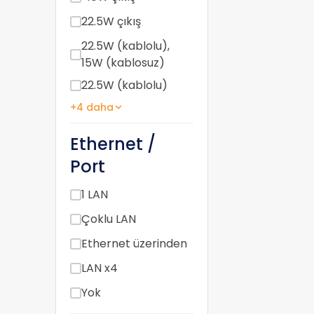
22.5W çıkış
22.5W (kablolu),
15W (kablosuz)
22.5W (kablolu)
+4 daha
Ethernet /
Port
1 LAN
Çoklu LAN
Ethernet üzerinden
LAN x4
Yok