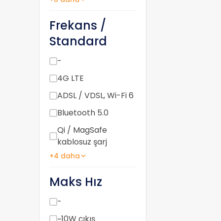
Frekans /
Standard
-
4G LTE
ADSL / VDSL, Wi-Fi 6
Bluetooth 5.0
Qi / MagSafe
kablosuz şarj
+4 daha
Maks Hız
-
~10W çıkış