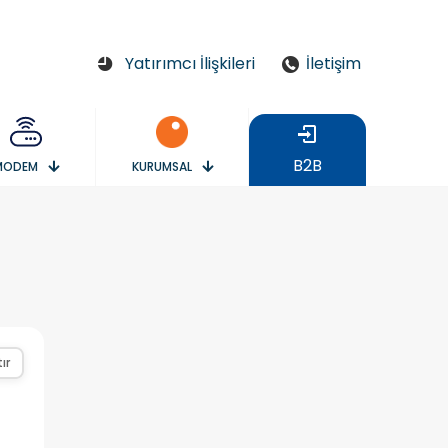
Yatırımcı İlişkileri
İletişim
B2B
MODEM
KURUMSAL
ır