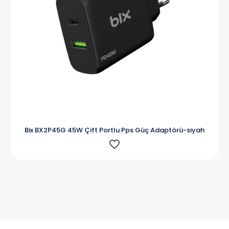
Bix BX2P45G 45W Çift Portlu Pps Güç Adaptörü-siyah