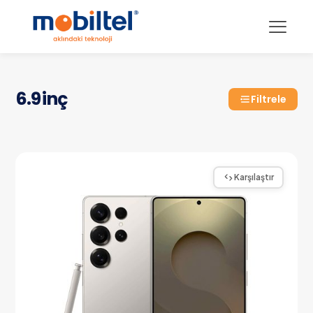
6.9 inç
Filtrele
Karşılaştır