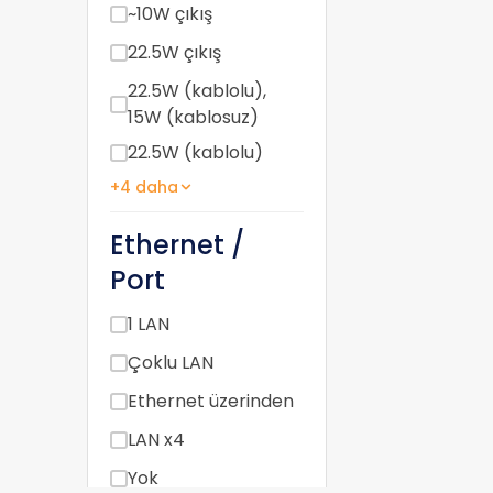
~10W çıkış
22.5W çıkış
22.5W (kablolu),
15W (kablosuz)
22.5W (kablolu)
+4 daha
Ethernet /
Port
1 LAN
Çoklu LAN
Ethernet üzerinden
LAN x4
Yok