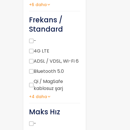
+6 daha
Frekans /
Standard
-
4G LTE
ADSL / VDSL, Wi-Fi 6
Bluetooth 5.0
Qi / MagSafe
kablosuz şarj
+4 daha
Maks Hız
-