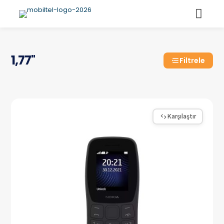
1,77''
Filtrele
Karşılaştır