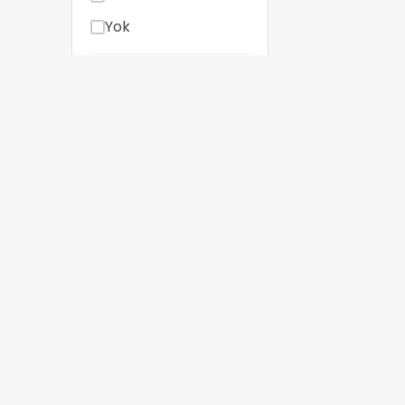
Yok
Wi-Fi
Teknolojisi
Wi-Fi (var)
Wi-Fi 4
Wi-Fi 6
Wi-Fi 6 AX1800
Yok
Mesh /
Sorularınız mı var? Bizimle 
Repeater
+90 212 454 100
Var (Mesh)