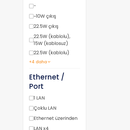
-
~10W çıkış
22.5W çıkış
22.5W (kablolu),
15W (kablosuz)
22.5W (kablolu)
+4 daha
Ethernet /
Port
1 LAN
Çoklu LAN
Ethernet üzerinden
LAN x4