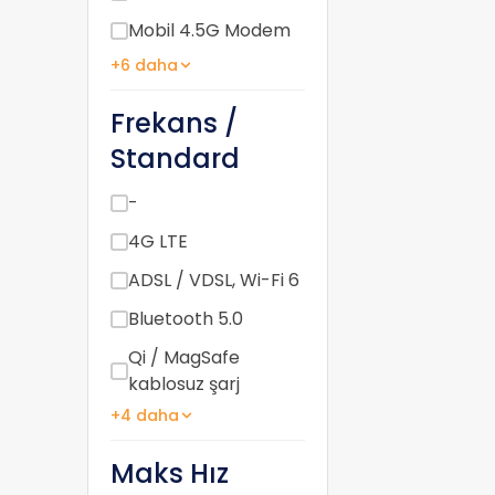
Mobil 4.5G Modem
+6 daha
Frekans /
Standard
-
4G LTE
ADSL / VDSL, Wi-Fi 6
Bluetooth 5.0
Qi / MagSafe
kablosuz şarj
+4 daha
Maks Hız