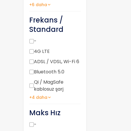
+6 daha
Frekans /
Standard
-
4G LTE
ADSL / VDSL, Wi-Fi 6
Bluetooth 5.0
Qi / MagSafe
kablosuz şarj
+4 daha
Maks Hız
-