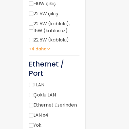
~10W çıkış
22.5W çıkış
22.5W (kablolu),
15W (kablosuz)
22.5W (kablolu)
+4 daha
Ethernet /
Port
1 LAN
Çoklu LAN
Ethernet üzerinden
LAN x4
Yok