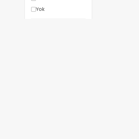
Yok
Wi-Fi
Teknolojisi
Wi-Fi (var)
Wi-Fi 4
Wi-Fi 6
Wi-Fi 6 AX1800
Yok
Mesh /
Sorularınız mı var? Bizimle 
Repeater
+90 212 454 100
Var (Mesh)