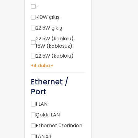
-
~10W çıkış
22.5W çıkış
22.5W (kablolu),
15W (kablosuz)
22.5W (kablolu)
+4 daha
Ethernet /
Port
1 LAN
Çoklu LAN
Ethernet üzerinden
LAN x4