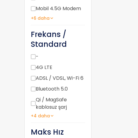
Mobil 4.5G Modem
+6 daha
Frekans /
Standard
-
4G LTE
ADSL / VDSL, Wi-Fi 6
Bluetooth 5.0
Qi / MagSafe
kablosuz şarj
+4 daha
Maks Hız